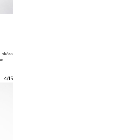
a skóra
na
4/15