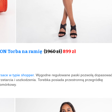
N Torba na ramię
(
1960 zł
)
899 zł
rsace w typie shopper
. Wygodne regulowane paski pozwolą dopasowa
rzetarcia i uszkodzenia. Torebka posiada przestronną przegródkę
komórkowy.