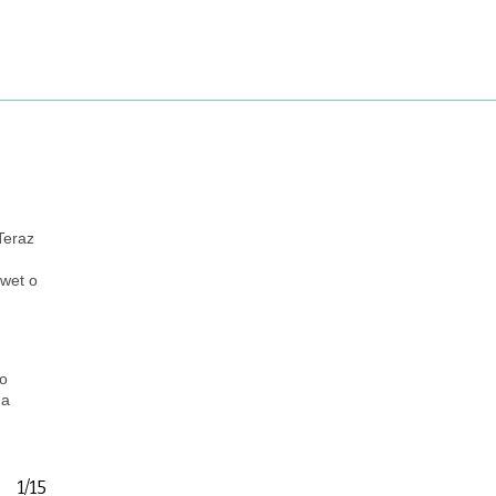
Teraz
awet o
go
na
1/15