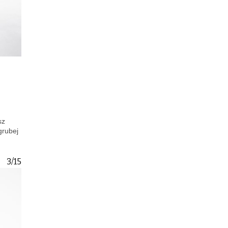
sz
grubej
3/15