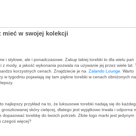
 mieć w swojej kolekcji
e i stylowe, ale i ponadczasowe. Zakup takiej torebki to dla wielu pań
i z mody, a jakość wykonania pozwala na używanie jej przez wiele lat. 
w bardzo korzystnych cenach. Znajdziecie je na
Zalando Lounge
. Warto
y w tygodniu pojawiają się tam piękne torebki w cenach obniżonych n
 lepszy.
to najlepszy przykład na to, że luksusowe torebki nadają się do każde
z groszkowanej skóry cielęcej, dlatego jest wyjątkowo trwała i odporna 
 dopasować torebkę do twoich potrzeb. Złote logo marki jest jedynym
 czegoś więcej?