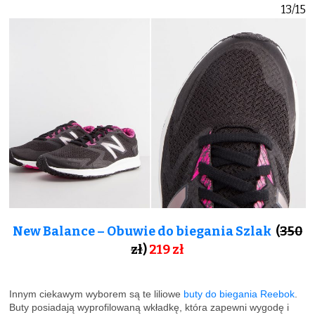
13/15
New Balance – Obuwie do biegania Szlak
(
350
zł
)
219 zł
Innym ciekawym wyborem są te liliowe
buty do biegania Reebok
.
Buty posiadają wyprofilowaną wkładkę, która zapewni wygodę i