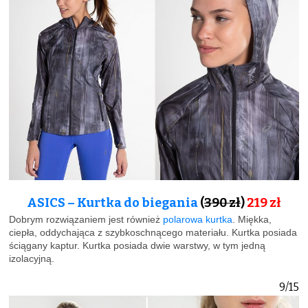
ASICS – Kurtka do biegania
(
390 zł
)
219 zł
Dobrym rozwiązaniem jest również
polarowa kurtka
. Miękka,
ciepła, oddychająca z szybkoschnącego materiału. Kurtka posiada
ściągany kaptur. Kurtka posiada dwie warstwy, w tym jedną
izolacyjną.
9/15