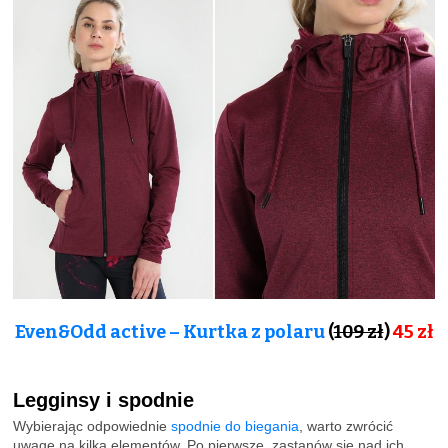
Even&Odd active – Kurtka z polaru
(
109 zł
)
45 zł
Legginsy i spodnie
Wybierając odpowiednie
spodnie do biegania
, warto zwrócić
uwagę na kilka elementów. Po pierwsze, zastanów się nad ich