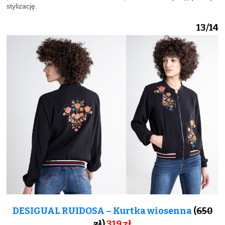
stylizację.
13/14
DESIGUAL RUIDOSA – Kurtka wiosenna
(
650
zł
)
319
zł