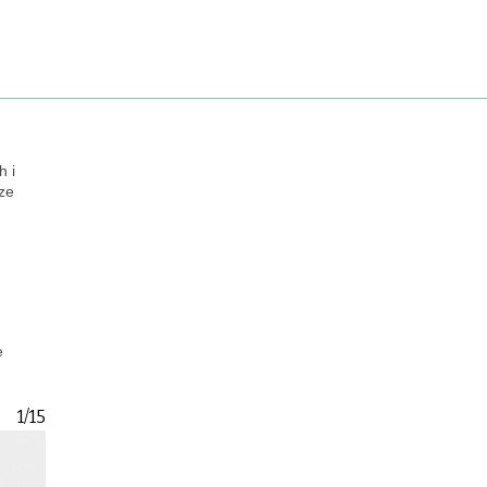
h i
ze
e
1/15