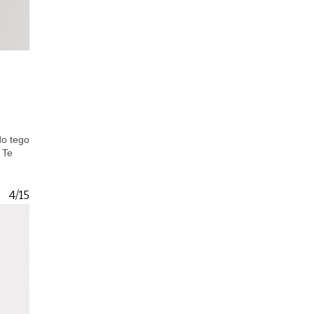
do tego
 Te
4/15