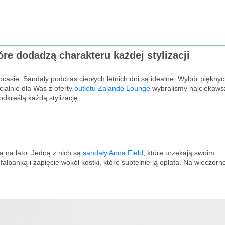
óre dodadzą charakteru każdej stylizacji
casie. Sandały podczas ciepłych letnich dni są idealne. Wybór pięknyc
alnie dla Was z oferty
outletu Zalando Lounge
wybraliśmy najciekaws
odkreślą każdą stylizację.
ą na lato. Jedną z nich są
sandały Anna Field
, które urzekają swoim
lbanką i zapięcie wokół kostki, które subtelnie ją oplata. Na wieczorn