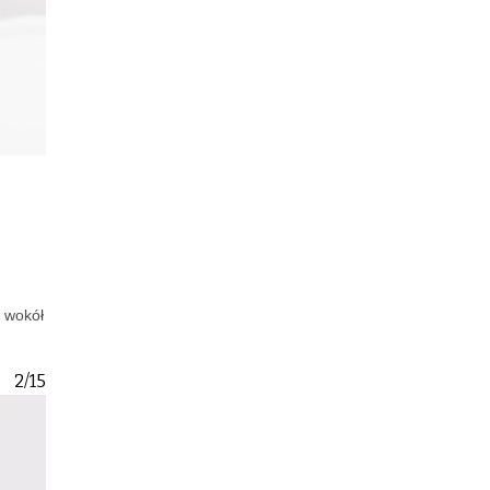
i wokół
2/15