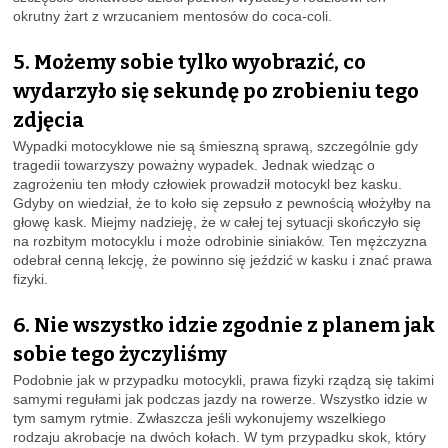
okrutny żart z wrzucaniem mentosów do coca-coli.
5. Możemy sobie tylko wyobrazić, co
wydarzyło się sekundę po zrobieniu tego
zdjęcia
Wypadki motocyklowe nie są śmieszną sprawą, szczególnie gdy
tragedii towarzyszy poważny wypadek. Jednak wiedząc o
zagrożeniu ten młody człowiek prowadził motocykl bez kasku.
Gdyby on wiedział, że to koło się zepsuło z pewnością włożyłby na
głowę kask. Miejmy nadzieję, że w całej tej sytuacji skończyło się
na rozbitym motocyklu i może odrobinie siniaków. Ten mężczyzna
odebrał cenną lekcję, że powinno się jeździć w kasku i znać prawa
fizyki.
6. Nie wszystko idzie zgodnie z planem jak
sobie tego życzyliśmy
Podobnie jak w przypadku motocykli, prawa fizyki rządzą się takimi
samymi regułami jak podczas jazdy na rowerze. Wszystko idzie w
tym samym rytmie. Zwłaszcza jeśli wykonujemy wszelkiego
rodzaju akrobacje na dwóch kołach. W tym przypadku skok, który