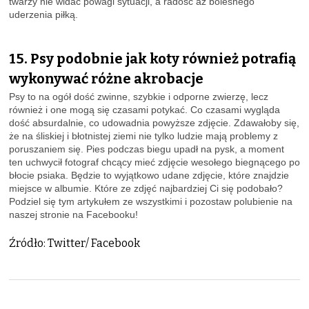
twarzy nie widać powagi sytuacji, a radość aż bolesnego
uderzenia piłką.
15. Psy podobnie jak koty również potrafią
wykonywać różne akrobacje
Psy to na ogół dość zwinne, szybkie i odporne zwierzę, lecz
również i one mogą się czasami potykać. Co czasami wygląda
dość absurdalnie, co udowadnia powyższe zdjęcie. Zdawałoby się,
że na śliskiej i błotnistej ziemi nie tylko ludzie mają problemy z
poruszaniem się. Pies podczas biegu upadł na pysk, a moment
ten uchwycił fotograf chcący mieć zdjęcie wesołego biegnącego po
błocie psiaka. Będzie to wyjątkowo udane zdjęcie, które znajdzie
miejsce w albumie. Które ze zdjęć najbardziej Ci się podobało?
Podziel się tym artykułem ze wszystkimi i pozostaw polubienie na
naszej stronie na Facebooku!
Źródło: Twitter/ Facebook