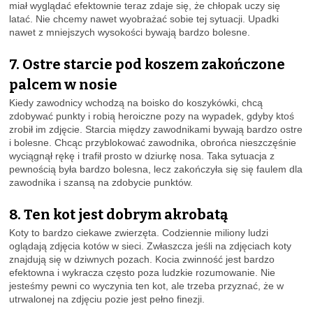
miał wyglądać efektownie teraz zdaje się, że chłopak uczy się
latać. Nie chcemy nawet wyobrażać sobie tej sytuacji. Upadki
nawet z mniejszych wysokości bywają bardzo bolesne.
7. Ostre starcie pod koszem zakończone
palcem w nosie
Kiedy zawodnicy wchodzą na boisko do koszykówki, chcą
zdobywać punkty i robią heroiczne pozy na wypadek, gdyby ktoś
zrobił im zdjęcie. Starcia między zawodnikami bywają bardzo ostre
i bolesne. Chcąc przyblokować zawodnika, obrońca nieszczęśnie
wyciągnął rękę i trafił prosto w dziurkę nosa. Taka sytuacja z
pewnością była bardzo bolesna, lecz zakończyła się się faulem dla
zawodnika i szansą na zdobycie punktów.
8. Ten kot jest dobrym akrobatą
Koty to bardzo ciekawe zwierzęta. Codziennie miliony ludzi
oglądają zdjęcia kotów w sieci. Zwłaszcza jeśli na zdjęciach koty
znajdują się w dziwnych pozach. Kocia zwinność jest bardzo
efektowna i wykracza często poza ludzkie rozumowanie. Nie
jesteśmy pewni co wyczynia ten kot, ale trzeba przyznać, że w
utrwalonej na zdjęciu pozie jest pełno finezji.