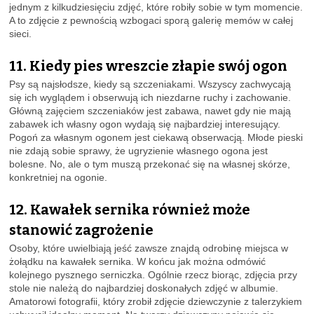
jednym z kilkudziesięciu zdjęć, które robiły sobie w tym momencie.
A to zdjęcie z pewnością wzbogaci sporą galerię memów w całej
sieci.
11. Kiedy pies wreszcie złapie swój ogon
Psy są najsłodsze, kiedy są szczeniakami. Wszyscy zachwycają
się ich wyglądem i obserwują ich niezdarne ruchy i zachowanie.
Główną zajęciem szczeniaków jest zabawa, nawet gdy nie mają
zabawek ich własny ogon wydają się najbardziej interesujący.
Pogoń za własnym ogonem jest ciekawą obserwacją. Młode pieski
nie zdają sobie sprawy, że ugryzienie własnego ogona jest
bolesne. No, ale o tym muszą przekonać się na własnej skórze,
konkretniej na ogonie.
12. Kawałek sernika również może
stanowić zagrożenie
Osoby, które uwielbiają jeść zawsze znajdą odrobinę miejsca w
żołądku na kawałek sernika. W końcu jak można odmówić
kolejnego pysznego serniczka. Ogólnie rzecz biorąc, zdjęcia przy
stole nie należą do najbardziej doskonałych zdjęć w albumie.
Amatorowi fotografii, który zrobił zdjęcie dziewczynie z talerzykiem