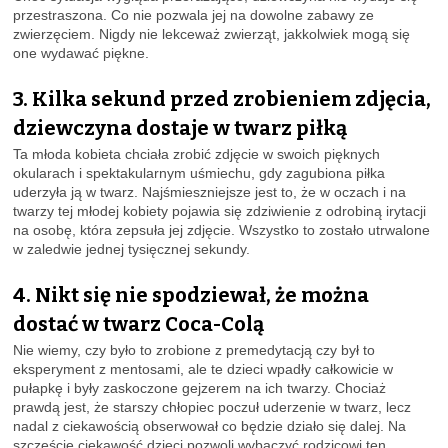
przestraszona. Co nie pozwala jej na dowolne zabawy ze
zwierzęciem. Nigdy nie lekceważ zwierząt, jakkolwiek mogą się
one wydawać piękne.
3. Kilka sekund przed zrobieniem zdjęcia,
dziewczyna dostaje w twarz piłką
Ta młoda kobieta chciała zrobić zdjęcie w swoich pięknych
okularach i spektakularnym uśmiechu, gdy zagubiona piłka
uderzyła ją w twarz. Najśmieszniejsze jest to, że w oczach i na
twarzy tej młodej kobiety pojawia się zdziwienie z odrobiną irytacji
na osobę, która zepsuła jej zdjęcie. Wszystko to zostało utrwalone
w zaledwie jednej tysięcznej sekundy.
4. Nikt się nie spodziewał, że można
dostać w twarz Coca-Colą
Nie wiemy, czy było to zrobione z premedytacją czy był to
eksperyment z mentosami, ale te dzieci wpadły całkowicie w
pułapkę i były zaskoczone gejzerem na ich twarzy. Chociaż
prawdą jest, że starszy chłopiec poczuł uderzenie w twarz, lecz
nadal z ciekawością obserwował co będzie działo się dalej. Na
szczęście ciekawość dzieci pozwoli wybaczyć rodzicowi ten