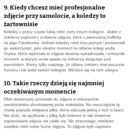
9. Kiedy chcesz mieć profesjonalne
zdjęcie przy samolocie, a koledzy to
żartownisie
Koledzy z pracy często lubią robić żarty innym kolegom. Jeden z
żołnierzy poprosił o zrobienie zdjęcia, które z pewnością trafiłoby
na jego Facebooka. Jednak koledzy mieli inny pomysł i postanowili
go wykorzystać, jako idealny moment na oblanie kolegi wodą.
Osoba, która wykonała to zdjęcie idealnie wykadrowała i uchwyciła
moment, w którym woda spada na żołnierza stojącego pod
samolotem. Mamy tylko nadzieję, że oblany żołnierz miał poczucie
humoru i nie pobił swoich kolegów. Wkrótce się na nich odegra.
10. Takie rzeczy dzieją się najmniej
oczekiwanym momencie
Obie dziewczyny pozowały do zdjęcia w mieszaninie
uwodzicielsko-zbuntowanej pozie małolatów. Na nieszczęście tę
chwilę popsuła zbłąkana piłka, która uderzyła jedną z nich w twarz.
Nie dość, że spotkanie z piłką było bolesne to tak misternie
zaplanowane zdjęcie nie udało się. Nic straconego, młodzież
uwielbia robić sobie liczne zdjęcia. To zdjęcie było zapewne