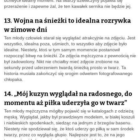
uchwycił idealny moment. Na twarzy dziewczyny pojawia się
przerażenie i zapewne żal, że ten kawałek sernika nie będzie jej.
13. Wojna na śnieżki to idealna rozrywka
w zimowe dni
Ten młody człowiek starał się wyglądać atrakcyjnie na zdjęciu. Jest
wszystko, idealna poza, uśmiech, to wszystko aby zdjęcie było
idealne. Niestety, ktoś w tym samym momencie postanowił
rozpocząć bitwę na śnieżki. Ze zdjęcia mężczyzna z pewnością nie
był zadowolony. Nikt nie chciałby mieć zdjęcie zrobione na
sekundy przed uderzeniem twardą śnieżką prosto w twarz. Ta
historia musiała zakończyć się srogim odwetem fotografowanego
chłopaka.
14. „Mój kuzyn wyglądał na radosnego, do
momentu aż piłka uderzyła go w twarz”
Ten młody mężczyzna mógłby pojawić się w katalogach z odzieżą
męską. Wyglądał, jakby był prawdziwym modelem, w białej koszuli
i niebieskich spodenkach, siedząc na jednym z brzegów basenu.
Niestety nie spodziewał się, że ktoś uderzy go piłką w sam środek
twarzy, przez co wygląda głupio. Najlepsze jest to, że na jego