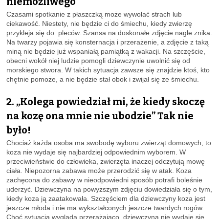
niemożliwego
Czasami spotkanie z płaszczką może wywołać strach lub
ciekawość. Niestety, nie będzie ci do śmiechu, kiedy zwierzę
przykleja się do pleców. Szansa na doskonałe zdjęcie nagle znika.
Na twarzy pojawia się konsternacja i przerażenie, a zdjęcie z taką
miną nie będzie już wspaniałą pamiątką z wakacji. Na szczęście,
obecni wokół niej ludzie pomogli dziewczynie uwolnić się od
morskiego stwora. W takich sytuacja zawsze się znajdzie ktoś, kto
chętnie pomoże, a nie będzie stał obok i zwijał się ze śmiechu.
2. „Kolega powiedział mi, że kiedy skoczę
na kozę ona mnie nie ubodzie” Tak nie
było!
Chociaż każda osoba ma swobodę wyboru zwierząt domowych, to
koza nie wydaje się najbardziej odpowiednim wyborem. W
przeciwieństwie do człowieka, zwierzęta inaczej odczytują mowę
ciała. Niepozorna zabawa może przerodzić się w atak. Koza
zachęcona do zabawy w nieodpowiedni sposób potrafi boleśnie
uderzyć. Dziewczyna na powyższym zdjęciu dowiedziała się o tym,
kiedy koza ją zaatakowała. Szczęściem dla dziewczyny koza jest
jeszcze młoda i nie ma wykształconych jeszcze twardych rogów.
Choć sytuacja wygląda przerażająco, dziewczyna nie wydaje się