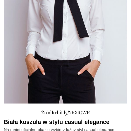
Źródło:bit.ly/2RXIQWR
Biała koszula w stylu casual elegance
Na mniej oficjalne okazje wybierz luźny styl casual elegance.