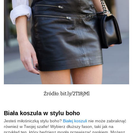
Źródło: bit.ly/2T18jMl
Biała koszula w stylu boho
Jesteś miłośniczką stylu boho?
Białej koszuli
nie może zabraknąć
również w Twojej szafie! Wybierz dłuższy fason, taki jak na
przykład ten, który będziesz mogła przewiązać paskiem. Możesz