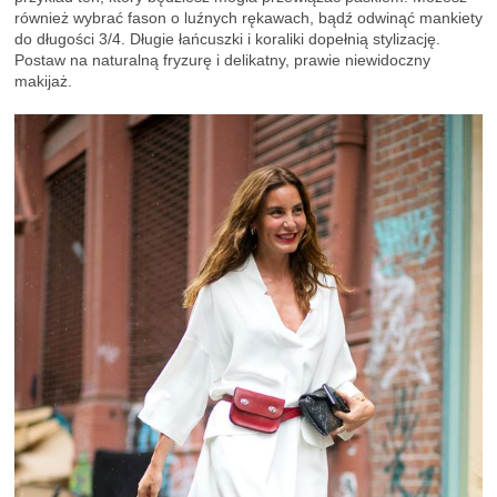
również wybrać fason o luźnych rękawach, bądź odwinąć mankiety
do długości 3/4. Długie łańcuszki i koraliki dopełnią stylizację.
Postaw na naturalną fryzurę i delikatny, prawie niewidoczny
makijaż.