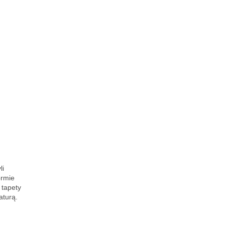
li
ormie
 tapety
aturą.