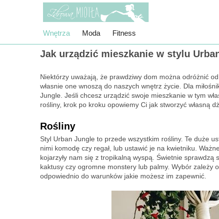
Wnętrza
Moda
Fitness
Jak urządzić mieszkanie w stylu Urba
Niektórzy uważają, że prawdziwy dom można odróżnić od s
własnie one wnoszą do naszych wnętrz życie. Dla miłośnik
Jungle. Jeśli chcesz urządzić swoje mieszkanie w tym właś
rośliny, krok po kroku opowiemy Ci jak stworzyć własną d
Rośliny
Styl Urban Jungle to przede wszystkim rośliny. Te duże u
nimi komodę czy regał, lub ustawić je na kwietniku. Ważne,
kojarzyły nam się z tropikalną wyspą. Świetnie sprawdzą s
kaktusy czy ogromne monstery lub palmy. Wybór zależy od
odpowiednio do warunków jakie możesz im zapewnić.