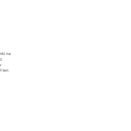
nki na
sz
w
l ten