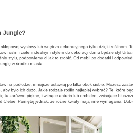
n Jungle?
klepowej wystawy lub wnętrza dekoracyjnego tylko dzięki roślinom. T
ów roślin i zieleni idealnym stylem do dekoracji domu będzie styl Urba
nie stylu, podpowiemy ci jak to zrobić. Od mebli po dodatki i odpowied
żunglę w środku miasta.
staw na podłodze, mniejsze ustawiaj po kilka obok siebie. Możesz zasta
 aby było ich dużo. Jakie rodzaje roślin najlepiej wybrać? Te, które bę
ię tu zarówno piękne, kwitnące anturia lub orchidee, zwisające bluszcz
 Ciebie. Pamiętaj jednak, że różne kwiaty mają inne wymagania. Dobie