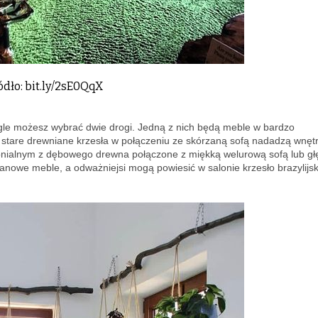
ódło: bit.ly/2sE0QqX
ungle możesz wybrać dwie drogi. Jedną z nich będą meble w bardzo
i stare drewniane krzesła w połączeniu ze skórzaną sofą nadadzą wnęt
lonialnym z dębowego drewna połączone z miękką welurową sofą lub g
anowe meble, a odważniejsi mogą powiesić w salonie krzesło brazylijsk