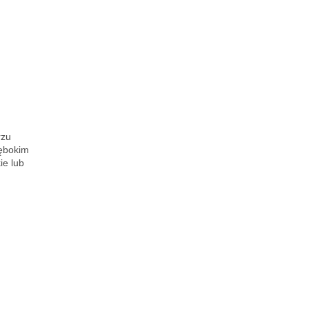
rzu
łębokim
ie lub