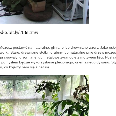
dło: bit.ly/2U6Ltmw
ożesz postawić na naturalne, gliniane lub drewniane wzory. Jako osło
orki. Stare, drewniane stołki i drabiny lub naturalne pnie drzew może
 sprawowały drewniane lub metalowe żyrandole z motywem liści. Posta
 pomysłem będzie wykorzystanie plecionego, orientalnego dywanu. Sty
, co kojarzy nam się z naturą.