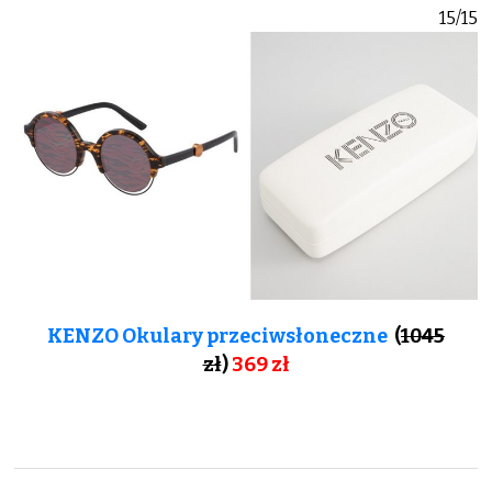
15/15
KENZO Okulary przeciwsłoneczne
(
1045
zł
)
369 zł