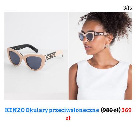
3/15
KENZO Okulary przeciwsłoneczne
(
980 zł
)
369
zł