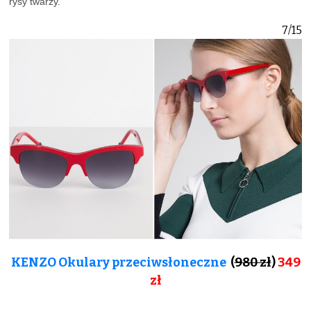
rysy twarzy.
7/15
KENZO Okulary przeciwsłoneczne
(
980 zł
)
349
zł