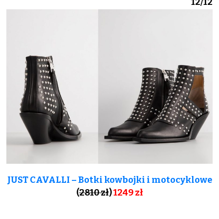
12/12
JUST CAVALLI – Botki kowbojki i motocyklowe
(
2810 zł
)
1249
zł