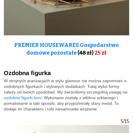
PREMIER HOUSEWARES Gospodarstwo
domowe pozostałe
(
48 zł
)
25 zł
Ozdobna figurka
W strojnych aranżacjach w stylu glamour nie można zapomnieć o
ozdobnych figurkach i stylowych dodatkach. Tutaj wybó formy
zależy od twoich upodobań. My zwróciliśmy szczególną uwagę na
ozdobne figurki koni.
Wykonane zostały z włókna szklanego i
pomalowane w taki sposób, aby przypominały stary metal. To
dodaje im charakteru i robi niesamowite wrażenie.
5/15