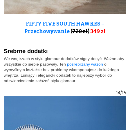
FIFTY FIVE SOUTH HAWKES –
Przechowywanie
(
720 zł
)
349 zł
Srebrne dodatki
We wnętrzach w stylu glamour dodatków nigdy dosyć. Ważne aby
wszystkie do siebie pasowały. Ten
posrebrzany wazon
o
wymyślnym kształcie bez problemy wkomponujesz do każdego
wnętrza. Lśniący i elegancki dodatek to najlepszy wybór do
odzwierciedlenie założeń stylu glamour.
14/15