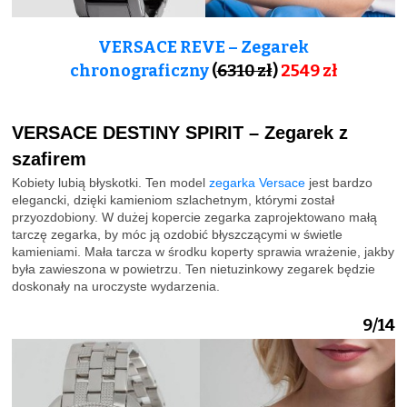
VERSACE REVE – Zegarek
chronograficzny
(
6310 zł
)
2549 zł
VERSACE DESTINY SPIRIT – Zegarek z
szafirem
Kobiety lubią błyskotki. Ten model
zegarka Versace
jest bardzo
elegancki, dzięki kamieniom szlachetnym, którymi został
przyozdobiony. W dużej kopercie zegarka zaprojektowano małą
tarczę zegarka, by móc ją ozdobić błyszczącymi w świetle
kamieniami. Mała tarcza w środku koperty sprawia wrażenie, jakby
była zawieszona w powietrzu. Ten nietuzinkowy zegarek będzie
doskonały na uroczyste wydarzenia.
9/14