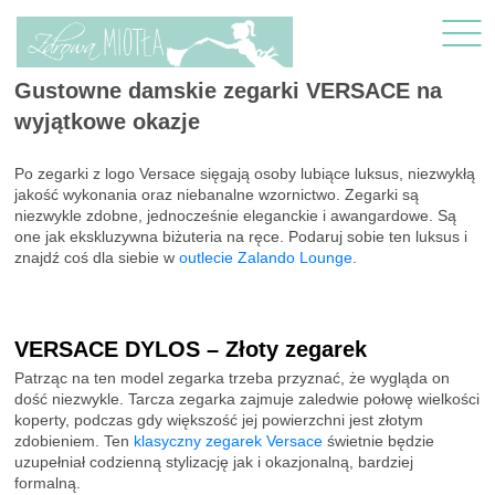
Gustowne damskie zegarki VERSACE na
wyjątkowe okazje
Po zegarki z logo Versace sięgają osoby lubiące luksus, niezwykłą
jakość wykonania oraz niebanalne wzornictwo. Zegarki są
niezwykle zdobne, jednocześnie eleganckie i awangardowe. Są
one jak ekskluzywna biżuteria na ręce. Podaruj sobie ten luksus i
znajdź coś dla siebie w
outlecie Zalando Lounge
.
VERSACE DYLOS – Złoty zegarek
Patrząc na ten model zegarka trzeba przyznać, że wygląda on
dość niezwykle. Tarcza zegarka zajmuje zaledwie połowę wielkości
koperty, podczas gdy większość jej powierzchni jest złotym
zdobieniem. Ten
klasyczny zegarek Versace
świetnie będzie
uzupełniał codzienną stylizację jak i okazjonalną, bardziej
formalną.