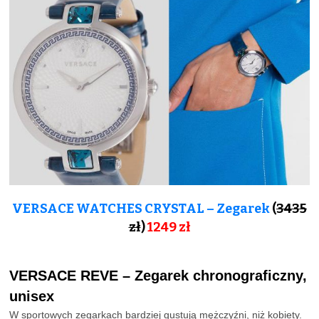
VERSACE WATCHES CRYSTAL – Zegarek
(
3435
zł
)
1249 zł
VERSACE REVE – Zegarek chronograficzny,
unisex
W sportowych zegarkach bardziej gustują mężczyźni, niż kobiety.