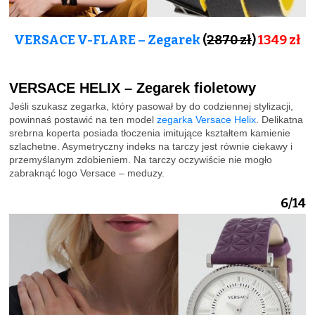
VERSACE V-FLARE – Zegarek
(
2870 zł
)
1349 zł
VERSACE HELIX – Zegarek fioletowy
Jeśli szukasz zegarka, który pasował by do codziennej stylizacji,
powinnaś postawić na ten model
zegarka Versace Helix
. Delikatna
srebrna koperta posiada tłoczenia imitujące kształtem kamienie
szlachetne. Asymetryczny indeks na tarczy jest równie ciekawy i
przemyślanym zdobieniem. Na tarczy oczywiście nie mogło
zabraknąć logo Versace – meduzy.
6/14