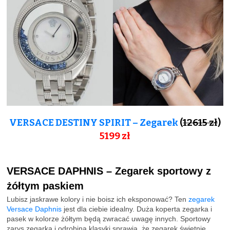
VERSACE DESTINY SPIRIT – Zegarek
(
12615 zł
)
5199 zł
VERSACE DAPHNIS – Zegarek sportowy z
żółtym paskiem
Lubisz jaskrawe kolory i nie boisz ich eksponować? Ten
zegarek
Versace Daphnis
jest dla ciebie idealny. Duża koperta zegarka i
pasek w kolorze żółtym będą zwracać uwagę innych. Sportowy
zarys zegarka i odrobina klasyki sprawia, że zegarek świetnie