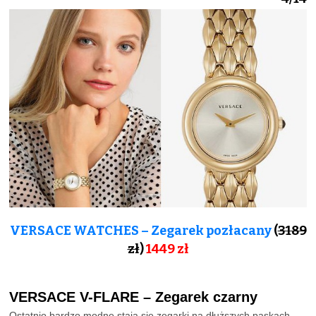
VERSACE WATCHES – Zegarek pozłacany
(
3189
zł
)
1449 zł
VERSACE V-FLARE – Zegarek czarny
Ostatnio bardzo modne stają się zegarki na dłuższych paskach.