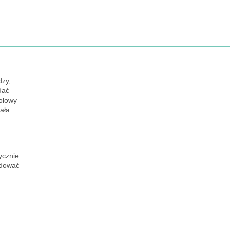
dzy,
dać
połowy
ała
ycznie
ydować