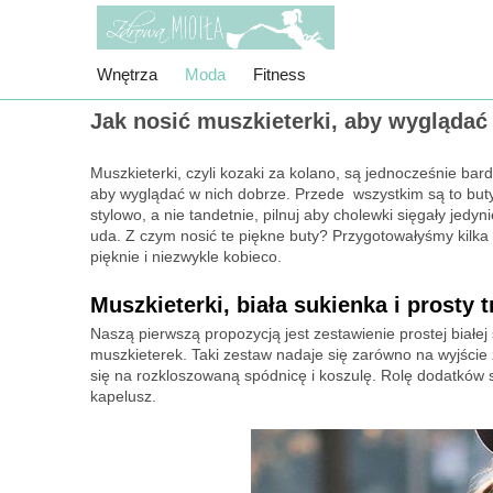
Wnętrza
Moda
Fitness
Jak nosić muszkieterki, aby wyglądać
Muszkieterki, czyli kozaki za kolano, są jednocześnie b
aby wyglądać w nich dobrze. Przede wszystkim są to buty 
stylowo, a nie tandetnie, pilnuj aby cholewki sięgały jed
uda. Z czym nosić te piękne buty? Przygotowałyśmy kilka 
pięknie i niezwykle kobieco.
Muszkieterki, biała sukienka i prosty 
Naszą pierwszą propozycją jest zestawienie prostej białej 
muszkieterek. Taki zestaw nadaje się zarówno na wyjście
się na rozkloszowaną spódnicę i koszulę. Rolę dodatków s
kapelusz.