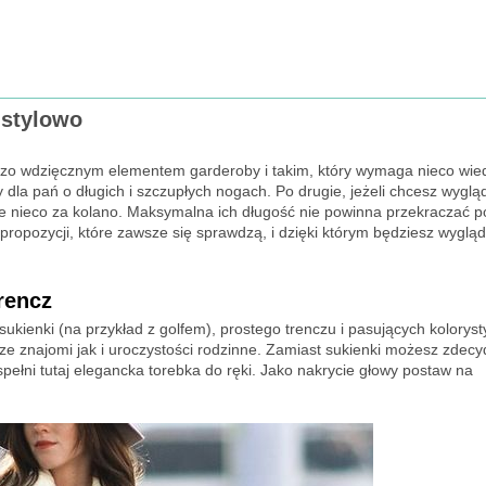
 stylowo
ardzo wdzięcznym elementem garderoby i takim, który wymaga nieco wie
dla pań o długich i szczupłych nogach. Po drugie, jeżeli chcesz wyglą
ynie nieco za kolano. Maksymalna ich długość nie powinna przekraczać 
propozycji, które zawsze się sprawdzą, i dzięki którym będziesz wygląd
trencz
sukienki (na przykład z golfem), prostego trenczu i pasujących koloryst
 ze znajomi jak i uroczystości rodzinne. Zamiast sukienki możesz zdec
pełni tutaj elegancka torebka do ręki. Jako nakrycie głowy postaw na