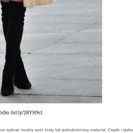
ódło: bit.ly/2RYH9cI
z wybrać modny wzór kraty lub jednokolorowy materiał. Ciepłe i stylo