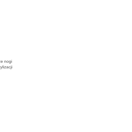
że nogi
lizacji