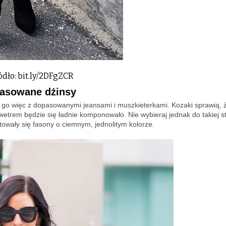
ódło: bit.ly/2DFgZCR
pasowane dżinsy
 go więc z dopasowanymi jeansami i muszkieterkami. Kozaki sprawią, 
etrem będzie się ładnie komponowało. Nie wybieraj jednak do takiej sty
owały się fasony o ciemnym, jednolitym kolorze.