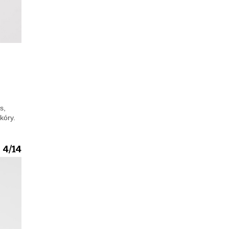
s,
kóry.
4/14