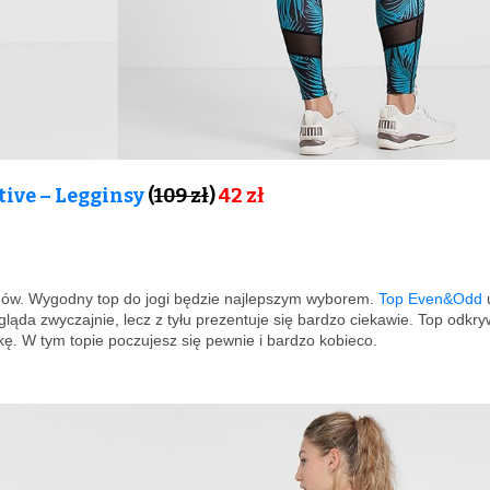
ive – Legginsy
(
109 zł
)
42 zł
hów. Wygodny top do jogi będzie najlepszym wyborem.
Top Even&Odd
gląda zwyczajnie, lecz z tyłu prezentuje się bardzo ciekawie. Top odkr
kę. W tym topie poczujesz się pewnie i bardzo kobieco.