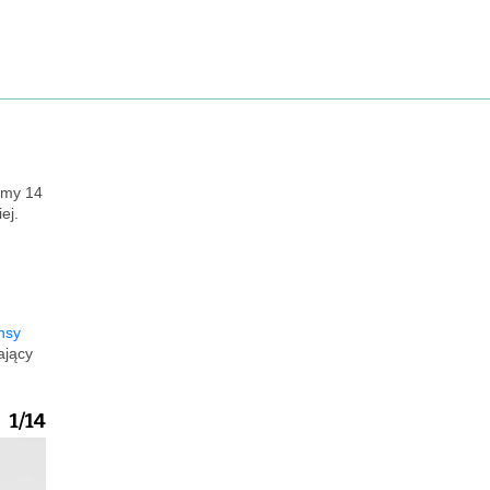
iśmy 14
ej.
nsy
ający
1/14