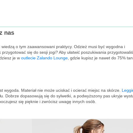
z nas
gi wiedzą o tym zaawansowani praktycy. Odzież musi być wygodna i
k przygotować się do sesji jogi? Aby ułatwić poszukiwania przygotowal
jdziesz je w
outlecie Zalando Lounge
, gdzie kupisz je nawet do 75% tani
st wygoda. Materiał nie może uciskać i ocierać miejsc na skórze.
Leggi
łu. Dobrze dopasowują się do sylwetki, a podwyższony pas ukryje wyst
poczujesz się pięknie i zwrócisz uwagę innych osób.