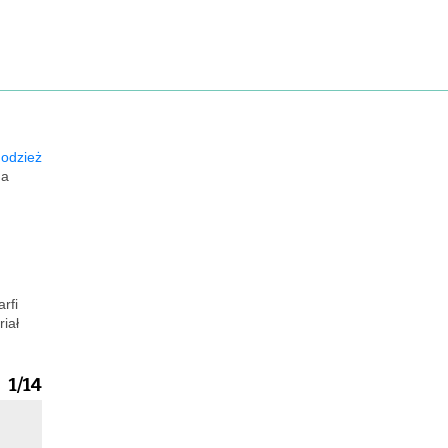
odzież
na
rfi
iał
1/14