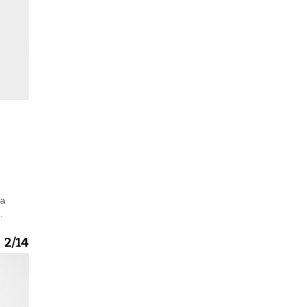
na
.
2/14