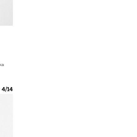
ka
4/14