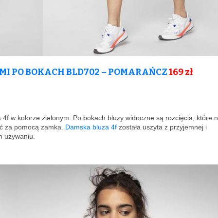
MI PO BOKACH BLD702 – POMARAŃCZ
169
zł
4f w kolorze zielonym. Po bokach bluzy widoczne są rozcięcia, które 
wać za pomocą zamka.
Damska bluza 4f
została uszyta z przyjemnej i
m używaniu.