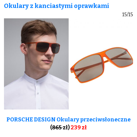
Okulary z kanciastymi oprawkami
15/15
PORSCHE DESIGN Okulary przeciwsłoneczne
(
865
zł)
239 zł