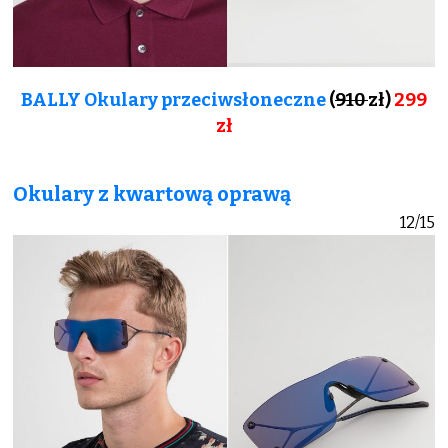
BALLY Okulary przeciwsłoneczne
(
910
zł)
299
zł
Okulary z kwartową oprawą
12/15