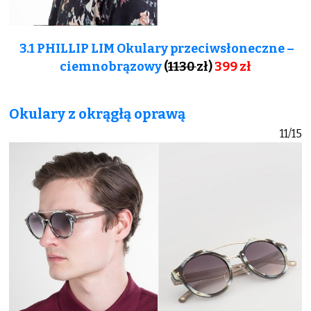
3.1 PHILLIP LIM Okulary przeciwsłoneczne –
ciemnobrązowy
(
1130
zł)
399 zł
Okulary z okrągłą oprawą
11/15