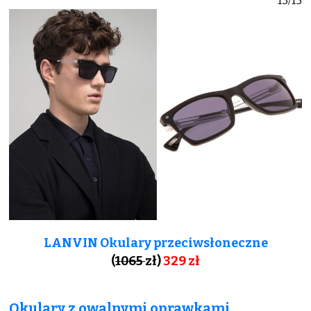
13/15
LANVIN Okulary przeciwsłoneczne
(
1065
zł)
329 zł
Okulary z owalnymi oprawkami