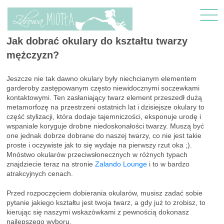
Jak dobrać okulary do kształtu twarzy
mężczyzn?
Jeszcze nie tak dawno okulary były niechcianym elementem
garderoby zastępowanym często niewidocznymi soczewkami
kontaktowymi. Ten zasłaniający twarz element przeszedł dużą
metamorfozę na przestrzeni ostatnich lat i dzisiejsze okulary to
część stylizacji, która dodaje tajemniczości, eksponuje urodę i
wspaniale koryguje drobne niedoskonałości twarzy. Muszą być
one jednak dobrze dobrane do naszej twarzy, co nie jest takie
proste i oczywiste jak to się wydaje na pierwszy rzut oka ;).
Mnóstwo okularów przeciwsłonecznych w różnych typach
znajdziecie teraz na stronie
Zalando Lounge
i to w bardzo
atrakcyjnych cenach.
Przed rozpoczęciem dobierania okularów, musisz zadać sobie
pytanie jakiego kształtu jest twoja twarz, a gdy już to zrobisz, to
kierując się naszymi wskazówkami z pewnością dokonasz
najlepszego wyboru.