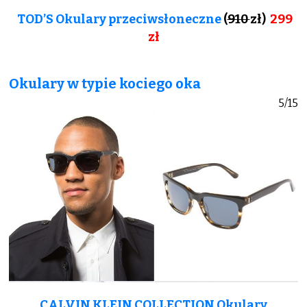
TOD’S Okulary przeciwsłoneczne
(
910
zł)
299
zł
Okulary w typie kociego oka
5/15
CALVIN KLEIN COLLECTION Okulary