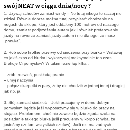
swój NEAT w ciągu dnia/nocy ?
1. Używaj schodów zamiast windy – No tutaj nikogo to raczej nie
zdziwi. Równie dobrze można tutaj przypisać: chodzenie na
nogach do sklepu, który jest oddalony 100 metrów od naszego
domu, zamiast podjeżdżania autem jak i również preferowanie
jazdy na rowerze zamiast jazdy autem i nie dlatego, że masz
„prawka”.
2. Rób sobie krótkie przerwy od siedzenia przy biurku – Wstawaj
co jakiś czas od biurka i wykorzystaj maksymalnie ten czas.
Brakuje Ci pomysłów? W takim razie łap kilka :
– zrób, rozwieś, poskładaj pranie
– umyj naczynia
– połącz skarpetki w pary, żeby nie chodzić w jednej innej i drugiej
jak np. ja.
3. Stój zamiast siedzieć – Jeśli pracujemy w domu dobrym
pomysłem będzie jeśli wyposażymy się w biurko do pracy na
stojąco. Problemem, choć nie zawsze będzie zgoda szefa na
posiadanie takiego biurka jeśli pracujemy w korpo (chyba, że
jesteśmy szefem wszystkich szefów). Jeśli nie ma żadnych
przeciwwskazań to będzie to jedna z lepszych decyzji w twoim