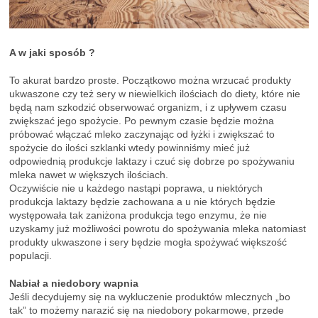
A w jaki sposób ?
To akurat bardzo proste. Początkowo można wrzucać produkty
ukwaszone czy też sery w niewielkich ilościach do diety, które nie
będą nam szkodzić obserwować organizm, i z upływem czasu
zwiększać jego spożycie. Po pewnym czasie będzie można
próbować włączać mleko zaczynając od łyżki i zwiększać to
spożycie do ilości szklanki wtedy powinniśmy mieć już
odpowiednią produkcje laktazy i czuć się dobrze po spożywaniu
mleka nawet w większych ilościach.
Oczywiście nie u każdego nastąpi poprawa, u niektórych
produkcja laktazy będzie zachowana a u nie których będzie
występowała tak zaniżona produkcja tego enzymu, że nie
uzyskamy już możliwości powrotu do spożywania mleka natomiast
produkty ukwaszone i sery będzie mogła spożywać większość
populacji.
Nabiał a niedobory wapnia
Jeśli decydujemy się na wykluczenie produktów mlecznych „bo
tak” to możemy narazić się na niedobory pokarmowe, przede