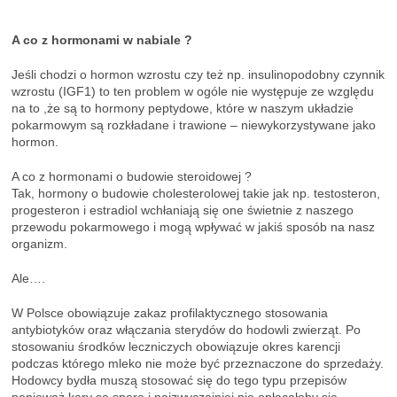
A co z hormonami w nabiale ?
Jeśli chodzi o hormon wzrostu czy też np. insulinopodobny czynnik
wzrostu (IGF1) to ten problem w ogóle nie występuje ze względu
na to ,że są to hormony peptydowe, które w naszym układzie
pokarmowym są rozkładane i trawione – niewykorzystywane jako
hormon.
A co z hormonami o budowie steroidowej ?
Tak, hormony o budowie cholesterolowej takie jak np. testosteron,
progesteron i estradiol wchłaniają się one świetnie z naszego
przewodu pokarmowego i mogą wpływać w jakiś sposób na nasz
organizm.
Ale….
W Polsce obowiązuje zakaz profilaktycznego stosowania
antybiotyków oraz włączania sterydów do hodowli zwierząt. Po
stosowaniu środków leczniczych obowiązuje okres karencji
podczas którego mleko nie może być przeznaczone do sprzedaży.
Hodowcy bydła muszą stosować się do tego typu przepisów
ponieważ kary są spore i najzwyczajniej nie opłacałoby się