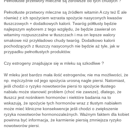
Pełnotłuste przetwory mleczne są zdrowsze od tych chudych ?
Pełnotłuste przetwory mleczne są źródłem witamin A czy też E ale
również z ich spożyciem wzrasta spożycie nasyconych kwasów
tłuszczowych + dodatkowych kalorii. Twaróg półtłusty będzie
najlepszym wyborem z tego względu, że będzie zawierał on
witaminy rozpuszczalne w tłuszczach i ma on lepsze walory
smakowe niż przykładowo chudy twaróg. Dodatkowo kalorii
pochodzących z tłuszczy nasyconych nie będzie aż tyle, jak w
przypadku pełnotłustych produktów.
Czy estrogeny znajdujące się w mleku są szkodliwe ?
W mleku jest bardzo mała ilość estrogenów, nie ma możliwości, że
np. mężczyźnie od jego spożycia urosną nagle piersi. Natomiast,
jeśli chodzi o ryzyko nowotworów piersi to spożycie tłustego
nabiału może stanowić problem (choć nie zawsze), dlatego, że
tłuszcz jest nośnikiem hormonów i niektóre badania na to
wskazują, że spożycie tych hormonów wraz z tłustym nabiałem
może mieć kliniczne konsekwencje jeśli chodzi o zwiększenie
ryzyka nowotworów hormonozależnych. Ważnym faktem dla kobiet
powinna być informacja, że karmienie piersią zmniejsza ryzyko
nowotworów piersi.