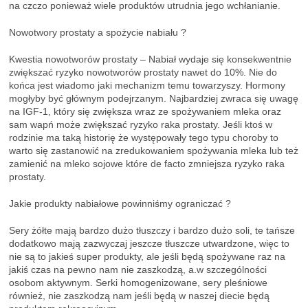
na czczo ponieważ wiele produktów utrudnia jego wchłanianie.
Nowotwory prostaty a spożycie nabiału ?
Kwestia nowotworów prostaty – Nabiał wydaje się konsekwentnie
zwiększać ryzyko nowotworów prostaty nawet do 10%. Nie do
końca jest wiadomo jaki mechanizm temu towarzyszy. Hormony
mogłyby być głównym podejrzanym. Najbardziej zwraca się uwagę
na IGF-1, który się zwiększa wraz ze spożywaniem mleka oraz
sam wapń może zwiększać ryzyko raka prostaty. Jeśli ktoś w
rodzinie ma taką historię że występowały tego typu choroby to
warto się zastanowić na zredukowaniem spożywania mleka lub też
zamienić na mleko sojowe które de facto zmniejsza ryzyko raka
prostaty.
Jakie produkty nabiałowe powinniśmy ograniczać ?
Sery żółte mają bardzo dużo tłuszczy i bardzo dużo soli, te tańsze
dodatkowo mają zazwyczaj jeszcze tłuszcze utwardzone, więc to
nie są to jakieś super produkty, ale jeśli będą spożywane raz na
jakiś czas na pewno nam nie zaszkodzą, a.w szczególności
osobom aktywnym. Serki homogenizowane, sery pleśniowe
również, nie zaszkodzą nam jeśli będą w naszej diecie będą