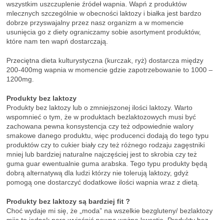
wszystkim uszczuplenie źródeł wapnia. Wapń z produktów
mlecznych szczególnie w obecności laktozy i białka jest bardzo
dobrze przyswajalny przez nasz organizm a w momencie
usunięcia go z diety ograniczamy sobie asortyment produktów,
które nam ten wapń dostarczają.
Przeciętna dieta kulturystyczna (kurczak, ryż) dostarcza między
200-400mg wapnia w momencie gdzie zapotrzebowanie to 1000 –
1200mg.
Produkty bez laktozy
Produkty bez laktozy lub o zmniejszonej ilości laktozy. Warto
wspomnieć o tym, że w produktach bezlaktozowych musi być
zachowana pewna konsystencja czy też odpowiednie walory
smakowe danego produktu, więc producenci dodają do tego typu
produktów czy to cukier biały czy też różnego rodzaju zagęstniki
mniej lub bardziej naturalne najczęściej jest to skrobia czy też
guma guar ewentualnie guma arabska. Tego typu produkty będą
dobrą alternatywą dla ludzi którzy nie tolerują laktozy, gdyż
pomogą one dostarczyć dodatkowe ilości wapnia wraz z dietą.
Produkty bez laktozy są bardziej fit ?
Choć wydaje mi się, że „moda” na wszelkie bezgluteny/ bezlaktozy
mija to jednak pora wyjaśnić pewną ważną kwestie. Produkty bez