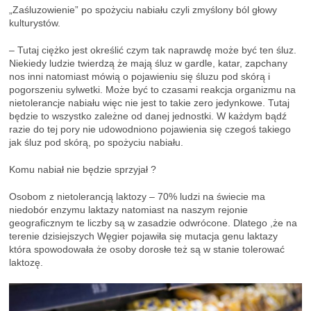
„Zaśluzowienie” po spożyciu nabiału czyli zmyślony ból głowy
kulturystów.
– Tutaj ciężko jest określić czym tak naprawdę może być ten śluz.
Niekiedy ludzie twierdzą że mają śluz w gardle, katar, zapchany
nos inni natomiast mówią o pojawieniu się śluzu pod skórą i
pogorszeniu sylwetki. Może być to czasami reakcja organizmu na
nietolerancje nabiału więc nie jest to takie zero jedynkowe. Tutaj
będzie to wszystko zależne od danej jednostki. W każdym bądź
razie do tej pory nie udowodniono pojawienia się czegoś takiego
jak śluz pod skórą, po spożyciu nabiału.
Komu nabiał nie będzie sprzyjał ?
Osobom z nietolerancją laktozy – 70% ludzi na świecie ma
niedobór enzymu laktazy natomiast na naszym rejonie
geograficznym te liczby są w zasadzie odwrócone. Dlatego ,że na
terenie dzisiejszych Węgier pojawiła się mutacja genu laktazy
która spowodowała że osoby dorosłe też są w stanie tolerować
laktozę.