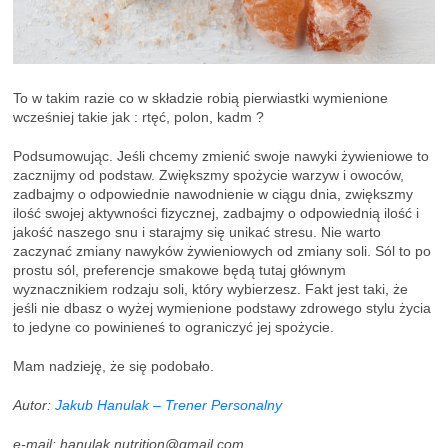
To w takim razie co w składzie robią pierwiastki wymienione
wcześniej takie jak : rtęć, polon, kadm ?
Podsumowując. Jeśli chcemy zmienić swoje nawyki żywieniowe to
zacznijmy od podstaw. Zwiększmy spożycie warzyw i owoców,
zadbajmy o odpowiednie nawodnienie w ciągu dnia, zwiększmy
ilość swojej aktywności fizycznej, zadbajmy o odpowiednią ilość i
jakość naszego snu i starajmy się unikać stresu. Nie warto
zaczynać zmiany nawyków żywieniowych od zmiany soli. Sól to po
prostu sól, preferencje smakowe będą tutaj głównym
wyznacznikiem rodzaju soli, który wybierzesz. Fakt jest taki, że
jeśli nie dbasz o wyżej wymienione podstawy zdrowego stylu życia
to jedyne co powinieneś to ograniczyć jej spożycie.
Mam nadzieję, że się podobało.
Autor:
Jakub Hanulak – Trener Personalny
e-mail:
hanulak.nutrition@gmail.com