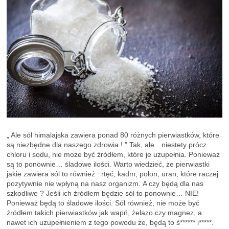
„ Ale sól himalajska zawiera ponad 80 różnych pierwiastków, które
są niezbędne dla naszego zdrowia ! ” Tak, ale…niestety prócz
chloru i sodu, nie może być źródłem, które je uzupełnia. Ponieważ
są to ponownie… śladowe ilości. Warto wiedzieć, że pierwiastki
jakie zawiera sól to również : rtęć, kadm, polon, uran, które raczej
pozytywnie nie wpłyną na nasz organizm. A czy będą dla nas
szkodliwe ? Jeśli ich źródłem będzie sól to ponownie… NIE!
Ponieważ będą to śladowe ilości. Sól również, nie może być
źródłem takich pierwiastków jak wapń, żelazo czy magnez, a
nawet ich uzupełnieniem z tego powodu że, będą to ś****** i*****.