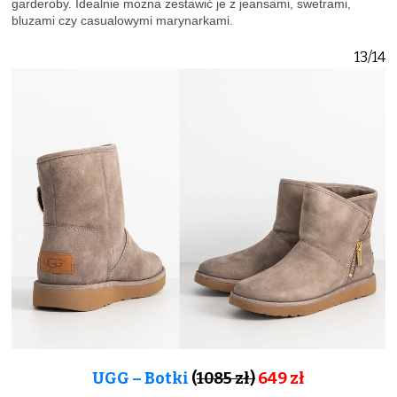
garderoby. Idealnie można zestawić je z jeansami, swetrami,
bluzami czy casualowymi marynarkami.
13/14
UGG – Botki
(
1085 zł)
649 zł