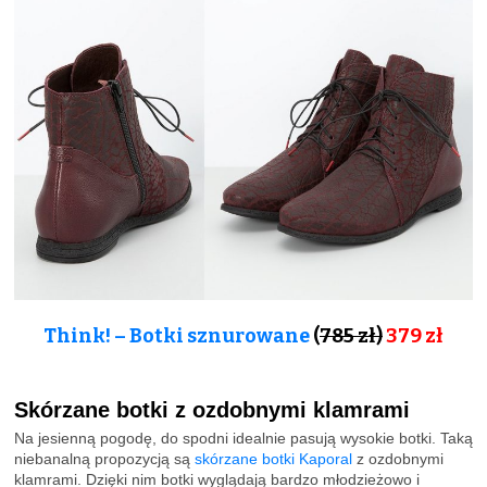
Think! – Botki sznurowane
(
785 zł)
379 zł
Skórzane botki z ozdobnymi klamrami
Na jesienną pogodę, do spodni idealnie pasują wysokie botki. Taką
niebanalną propozycją są
skórzane botki Kaporal
z ozdobnymi
klamrami. Dzięki nim botki wyglądają bardzo młodzieżowo i