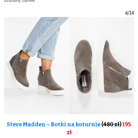
ozdobny zamek.
4/14
Steve Madden – Botki na koturnie
(
480 zł)
195
zł