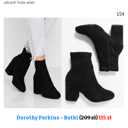
ulicach hula wiatr.
1/14
Dorothy Perkins – Botki
(
209 zł)
115 zł