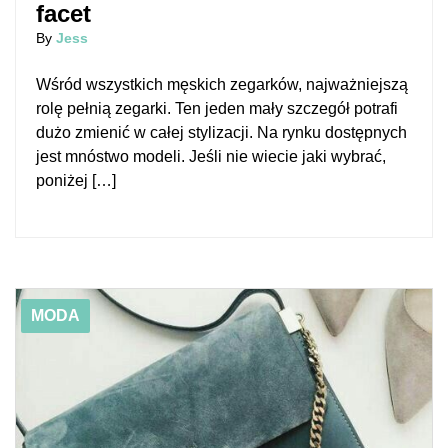
facet
By
Jess
Wśród wszystkich męskich zegarków, najważniejszą
rolę pełnią zegarki. Ten jeden mały szczegół potrafi
dużo zmienić w całej stylizacji. Na rynku dostępnych
jest mnóstwo modeli. Jeśli nie wiecie jaki wybrać,
poniżej […]
01/06/2019
5 markowych torebek, które każda fashionistka musi mieć
MODA
w swojej szafie