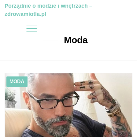
Porządnie o modzie i wnętrzach –
zdrowamiotla.pl
Moda
01/14/2019
Jak dobrać okulary do kształtu twarzy mężczyzn?
MODA