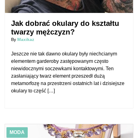
Jak dobrać okulary do kształtu
twarzy mężczyzn?
By
Maxikaz
Jeszcze nie tak dawno okulary były niechcianym
elementem garderoby zastępowanym często
niewidocznymi soczewkami kontaktowymi. Ten
zasłaniający twarz element przeszedł dużą
metamorfozę na przestrzeni ostatnich lat i dzisiejsze
okulary to część […]
01/10/2019
Piękne ozdobne sandałki na obcasie, które musisz mieć w
MODA
swojej kolekcji!