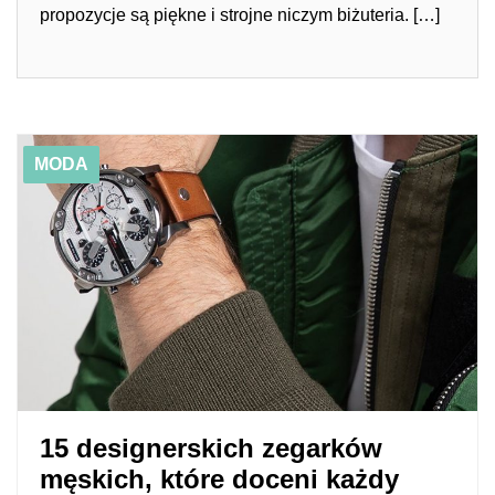
propozycje są piękne i strojne niczym biżuteria. […]
01/10/2019
15 designerskich zegarków męskich, które doceni każdy
MODA
facet
15 designerskich zegarków
męskich, które doceni każdy