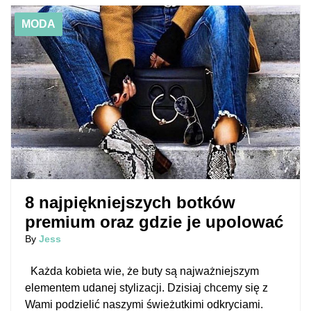
01/08/2018
8 najpiękniejszych botków premium oraz gdzie je
MODA
upolować
8 najpiękniejszych botków
premium oraz gdzie je upolować
By
Jess
Każda kobieta wie, że buty są najważniejszym
elementem udanej stylizacji. Dzisiaj chcemy się z
Wami podzielić naszymi świeżutkimi odkryciami.