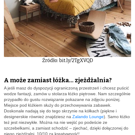
Źródło: bit.ly/2TgXVQD
A może zamiast łóżka… zjeżdżalnia?
A jeśli masz do dyspozycji ograniczoną przestrzeń i chcesz puścić
wodze fantazji, zamów u stolarza łóżko piętrowe. Nam szczególnie
przypadło do gustu rozwiązanie pokazane na zdjęciu poniżej.
Miejsce pod łóżkiem służy do przechowywania zabawek.
Doskonale nadają się do tego skrzynie na kółkach (piękne i
designerskie również znajdziesz na
Zalando Lounge
). Samo łóżko
też jest niezwykłe. Można na nie wejść po podeście ze
szczebelkami, a zamiast schodzić – zjechać, dzięki dołączonej do
niego zjeżdżalni. 10/10 za kreatywność!