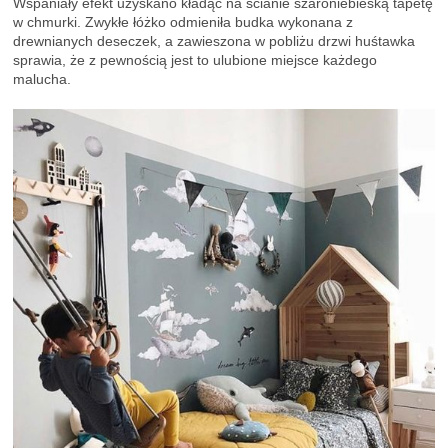
Wspaniały efekt uzyskano kładąc na ścianie szaroniebieską tapetę
w chmurki. Zwykłe łóżko odmieniła budka wykonana z
drewnianych deseczek, a zawieszona w pobliżu drzwi huśtawka
sprawia, że z pewnością jest to ulubione miejsce każdego
malucha.