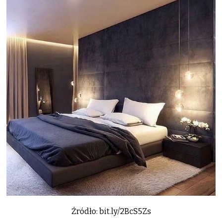
Źródło: bit.ly/2BcS5Zs