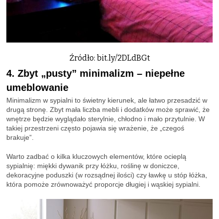
Źródło: bit.ly/2DLdBGt
4. Zbyt „pusty” minimalizm – niepełne
umeblowanie
Minimalizm w sypialni to świetny kierunek, ale łatwo przesadzić w
drugą stronę. Zbyt mała liczba mebli i dodatków może sprawić, że
wnętrze będzie wyglądało sterylnie, chłodno i mało przytulnie. W
takiej przestrzeni często pojawia się wrażenie, że „czegoś
brakuje”.
Warto zadbać o kilka kluczowych elementów, które ocieplą
sypialnię: miękki dywanik przy łóżku, roślinę w doniczce,
dekoracyjne poduszki (w rozsądnej ilości) czy ławkę u stóp łóżka,
która pomoże zrównoważyć proporcje długiej i wąskiej sypialni.