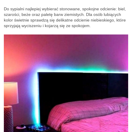
Do sypialni najlepiej wybierać stonowane, spokojne odcienie: biel,
szarości, beże oraz paletę barw ziemistych. Dla osób lubiących
kolor świetnie sprawdzą się delikatne odcienie niebieskiego, które
sprzyjają wyciszeniu i kojarzą się ze spokojem.