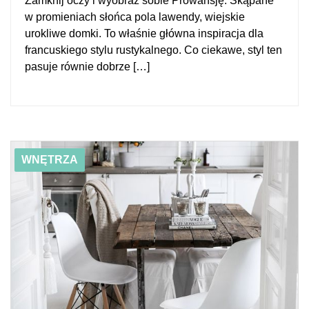
Zamknij oczy i wyobraź sobie Prowansję. Skąpane
w promieniach słońca pola lawendy, wiejskie
urokliwe domki. To właśnie główna inspiracja dla
francuskiego stylu rustykalnego. Co ciekawe, styl ten
pasuje równie dobrze […]
01/15/2019
3 pomysły na drewniane elementy w kuchni
WNĘTRZA