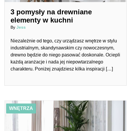
3 pomysły na drewniane
elementy w kuchni
By
Jess
Niezależnie od tego, czy urządzasz wnętrze w stylu
industrialnym, skandynawskim czy nowoczesnym,
drewno będzie do niego pasować doskonale. Ociepli
każdą aranżacje i nada jej niepowtarzalnego
charakteru. Poniżej znajdziesz kilka inspiracji […]
01/14/2019
Kolorowe krzesła tapicerowane – modny trend we
WNĘTRZA
wnętrzach