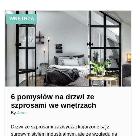
01/14/2019
6 pomysłów na drzwi ze szprosami we wnętrzach
WNĘTRZA
6 pomysłów na drzwi ze
szprosami we wnętrzach
By
Jess
Drzwi ze szprosami zazwyczaj kojarzone są z
surowym stylem industrialnym, ale ze względu na