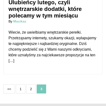
Ulubieńcy lutego, czyli
wnętrzarskie dodatki, które
polecamy w tym miesiącu
By
Maxikaz
Wiecie, że uwielbiamy wnętrzarskie perełki.
Przetrząsamy internety, szukamy okazji, wyłapujemy
te najpiękniejsze i najbardziej oryginalne. Dziś
chcemy podzielić się z Wami naszymi odkryciami,
które uznałyśmy za najciekawsze propozycje na ten
[…]
Nawigacja
<<
1
2
3
po
wpisach