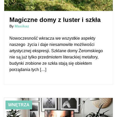
Magiczne domy z luster i szkła
By
Maxikaz
Nowoczesność wkracza we wszystkie aspekty
naszego życia i daje niesamowite możliwości
artystycznej ekspresji. Szklane domy Żeromskiego
nie są już tylko przedmiotem literackiej metafory,
budynki zrobione ze szkła stają się obiektem
porządania tych […]
01/16/2019
Styl scandi boho – inspiracje do urządzenia mieszkania
WNĘTRZA