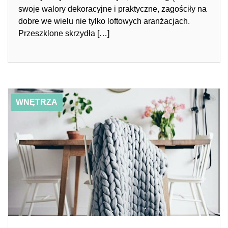
swoje walory dekoracyjne i praktyczne, zagościły na
dobre we wielu nie tylko loftowych aranżacjach.
Przeszklone skrzydła […]
01/05/2019
Ulubieńcy lutego, czyli wnętrzarskie dodatki, które
WNĘTRZA
polecamy w tym miesiącu