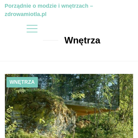
Porządnie o modzie i wnętrzach –
zdrowamiotla.pl
Wnętrza
01/16/2019
Magiczne domy z luster i szkła
WNĘTRZA