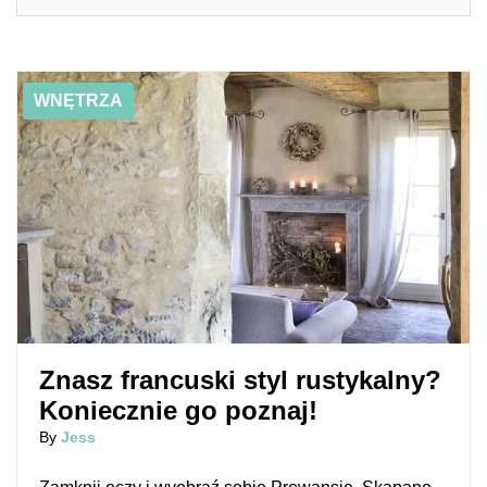
01/15/2019
Znasz francuski styl rustykalny? Koniecznie go poznaj!
WNĘTRZA
Znasz francuski styl rustykalny?
Koniecznie go poznaj!
By
Jess